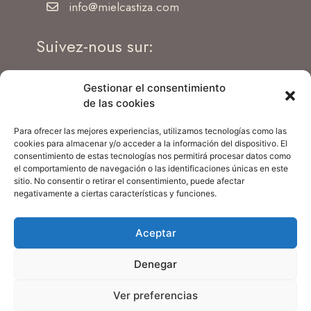
info@mielcastiza.com
Suivez-nous sur:
Gestionar el consentimiento
de las cookies
Para ofrecer las mejores experiencias, utilizamos tecnologías como las
S'abonner à la newsletter
cookies para almacenar y/o acceder a la información del dispositivo. El
consentimiento de estas tecnologías nos permitirá procesar datos como
el comportamiento de navegación o las identificaciones únicas en este
Erreur :
Formulaire de contact non trouvé !
sitio. No consentir o retirar el consentimiento, puede afectar
negativamente a ciertas características y funciones.
Aceptar
Términos y
Política de
Política
Aviso
Denegar
Condiciones de
Privacidad
de
Legal
compra
Cookies
Ver preferencias
Copyright 2024 Miel Castiza