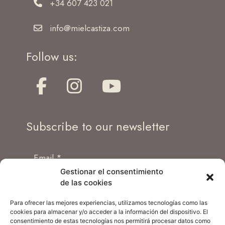
+34 607 423 021
info@mielcastiza.com
Follow us:
Subscribe to our newsletter
Gestionar el consentimiento
de las cookies
I have read and accept the terms and
conditions of the
Privacy Policy
of the website.
Para ofrecer las mejores experiencias, utilizamos tecnologías como las
cookies para almacenar y/o acceder a la información del dispositivo. El
consentimiento de estas tecnologías nos permitirá procesar datos como