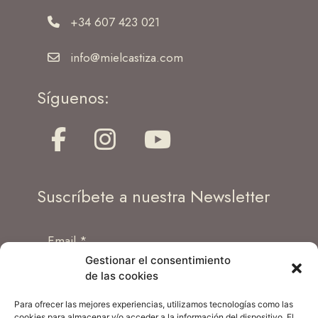
+34 607 423 021
info@mielcastiza.com
Síguenos:
Suscríbete a nuestra Newsletter
Gestionar el consentimiento
de las cookies
He leído y acepto las condiciones de
Política de Privacidad
de la web.
Para ofrecer las mejores experiencias, utilizamos tecnologías como las
cookies para almacenar y/o acceder a la información del dispositivo. El