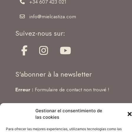
+34 607 423 021
info@mielcastiza.com
Suivez-nous sur:
S'abonner à la newsletter
Erreur :
Formulaire de contact non trouvé !
Gestionar el consentimiento de
las cookies
Términos y
Política de
Política
Aviso
Condiciones de
Privacidad
de
Legal
Para ofrecer las mejores experiencias, utilizamos tecnologías como las